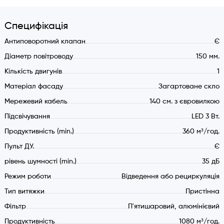
Характеристики:
ІНВЕРТОРНИЙ високоефективний мотор турбінного типу.
Специфікація
Енергоефективність: А.
Антиповоротний клапан
Є
5 швидкостей: 4 стандартні швидкості + інтенсивний
Діаметр повітроводу
150 мм.
режим.
Кількість двигунів
1
Оптимальні режими 2 та 3 а швидкість.
Матеріал фасаду
Загартоване скло
Продуктивність (макс.) 1080 м3/год. (вільний випуск).
Сенсорне електронне управління.
Мережевий кабель
140 см. з євровилкою
Пульт Д.У. в комплекті.
Підсвічування
LED 3 Вт.
Таймер авто відключення (10 хвилин).
Продуктивність (min.)
360 м³/год.
П'ятишаровий алюмінієвий фільтр.
Пульт ДУ.
Є
Мережевий кабель з вилкою VDE.
рівень шумності (min.)
35 дБ
Потужність підключення (макс.) 108 Вт.
Режим роботи
Відведення або рециркуляція
Потужність електродвигуна 100 Вт.
Тип витяжки
Захист від перегріву двигуна.
Пристінна
Потужність лампи 3 Вт.
Фільтр
П'ятишаровий, алюмінієвий
Рівень звукового тиску 35 - 68 дБ(А).
Продуктивність
1080 м³/год.