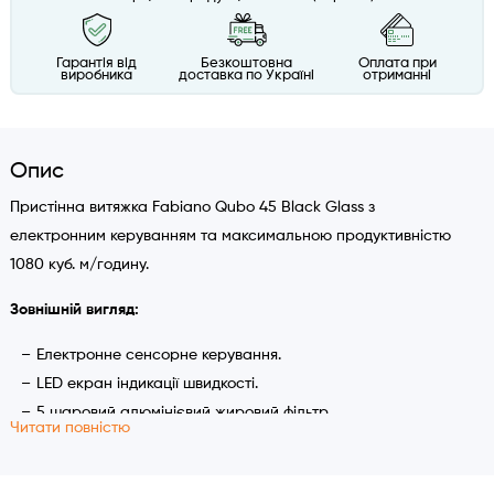
Гарантія від
Безкоштовна
Оплата при
виробника
доставка по Україні
отриманні
Опис
Пристінна витяжка Fabiano Qubo 45 Black Glass з
електронним керуванням та максимальною продуктивністю
1080 куб. м/годину.
Зовнішній вигляд:
Електронне сенсорне керування.
LED екран індикації швидкості.
5 шаровий алюмінієвий жировий фільтр.
Читати повністю
LED лампа підсвічування.
Фасад з загартованого скла.