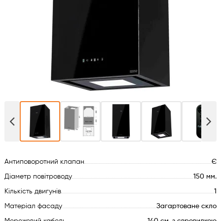
Духові шафи
Варильні поверхні
Мікрохвильові печі
Посудомийки
Пральні машини
Сушильні машини
Антиповоротний клапан
Є
Холодильне обладнання
Діаметр повітроводу
150 мм.
Кількість двигунів
1
Сантехніка
Матеріал фасаду
Загартоване скло