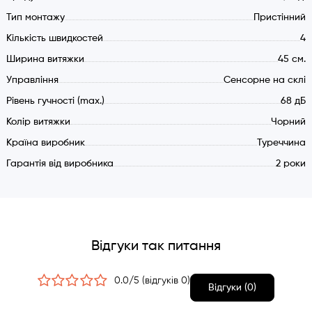
Продуктивність в типових умовах (макс.) 790 м3/год.
Тип монтажу
Пристінний
Діаметр повітропроводу: Рекомендовано 150 мм.
Кількість швидкостей
4
Мінімальний 120 мм.
Ширина витяжки
45 см.
Електричне підключення: 220-240 V/50 Hz.
Управління
Сенсорне на склі
Зворотній клапан в комплекті.
Стандартне оснащення: режим відведення повітря назовні.
Рівень гучності (max.)
68 дБ
Колір витяжки
Чорний
Додатково: Режим фільтрації - реціркуляція. При
Країна виробник
Туреччина
рециркуляції потребує встановлення комплекту вугільних
Гарантія від виробника
2 роки
фільтрів на корпус мотора. Вугільні фільтри не входять до
комплекту (купуються окремо).
Відгуки так питання
0.0/5 (відгуків 0)
Відгуки (0)