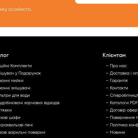
іку особисто.
лог
Клієнтам
ційні Комплекти
Про нас
ішувач у Подарунок
Доставка і о
хонні мийки
Гарантія
хонні змішувачі
Контакти
льтри для води
Cпівробітниц
дрібнювачі харчових відходів
Каталоги PDF
тяжки
Договір офер
хові шафи
Повернення 
крохвильові печі
Політика конф
зові варильні поверхні
Новини