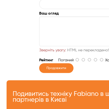
Ваш огляд
Зверніть увагу:
HTML не перекладено
Рейтинг
Поганий
Хо
Продовжити
Подивитись техніку Fabiano в
партнерів в Києві