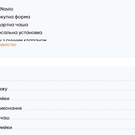
 Navio
кутна форма
дартна чаша
рсальна установка
 з ручним клапаном
овністю
актеріальне покриття
ий перелив
истики:
р мийки: 680x450 мм
л
 625x395 мм
ажу
на чаші: 200 мм
ийки
 для установки: за шаблоном
рила і місця для змішувача
виконання
 з клапаном і відстійником
 чаш
ив в чаші
мийки
зитний матеріал: 80% граніту