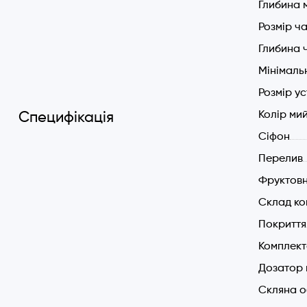
Глибина 
Ширин
Розмір ч
Глибина 
Мінімал
Розмір у
Колір ми
Специфікація
Cіфон
Перелив
Фруктов
Склад ко
Покриття
Комплект
Дозатор 
Скляна 