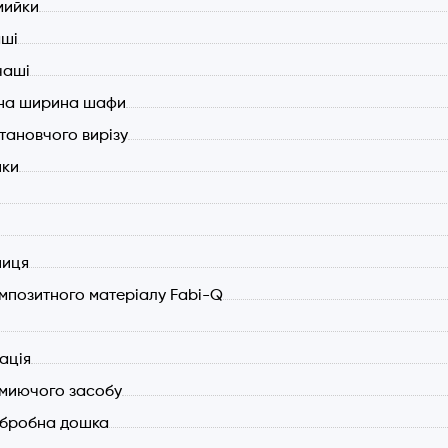
мийки
а шафи (мін.): 700 мм.
аші
чаші
ьна ширина шафи
становчого вирізу
йки
ниця
мпозитного матеріалу Fabi-Q
ація
миючого засобу
обробна дошка