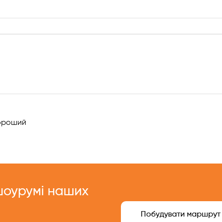
!
роший
 шоурумі наших
Побудувати маршрут