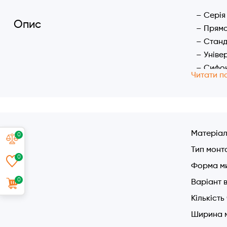
Серія
Опис
Прямо
Стан
Уніве
Сифон
Читати п
Антиб
Кругл
Характер
Розмі
Матеріа
0
Чаша:
Тип монт
Глиби
0
Форма м
Виріз
0
Без к
Варіант 
Сифон
Кількість
Перел
Ширина 
Компо