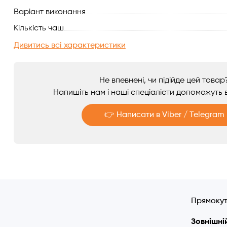
Варіант виконання
Аксесуари
Кількість чаш
Дивитись всі характеристики
Не впевнені, чи підійде цей товар
Напишіть нам і наші спеціалісти допоможуть в
👉 Написати в Viber / Telegram
Telegram
Viber
Прямокутн
Зовнішній