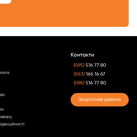
Контакти
(095)
516 77 80
плата
(063)
166 16 67
(096)
516 77 80
тво
Зворотний дзвінок
ти
товару
іденційності