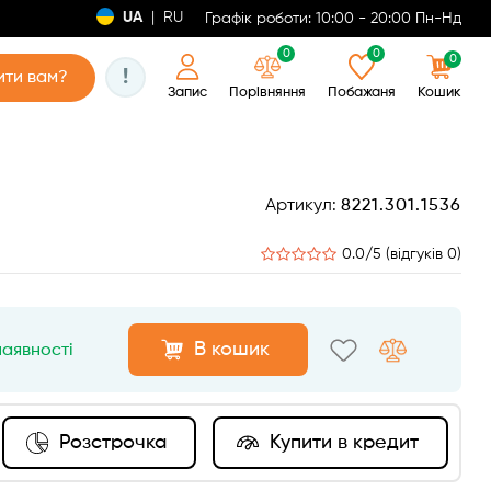
UA
|
RU
Графік роботи: 10:00 - 20:00 Пн-Нд
0
0
0
!
ти вам?
Запис
Порівняння
Побажаня
Кошик
Артикул:
8221.301.1536
0.0/5 (відгуків 0)
В кошик
наявності
Розстрочка
Купити в кредит