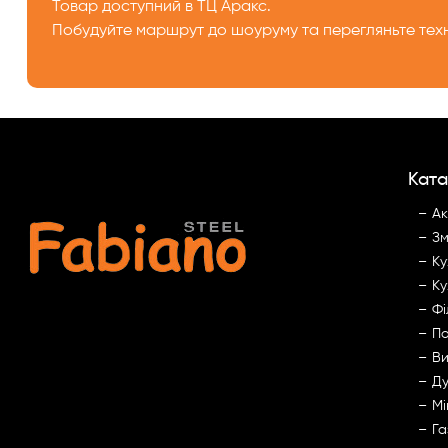
Товар доступний в ТЦ Аракс.
Побудуйте маршрут до шоуруму та перегляньте техн
Ката
Ак
Зм
Ку
Ку
Фі
По
Ви
Ду
Мі
Га