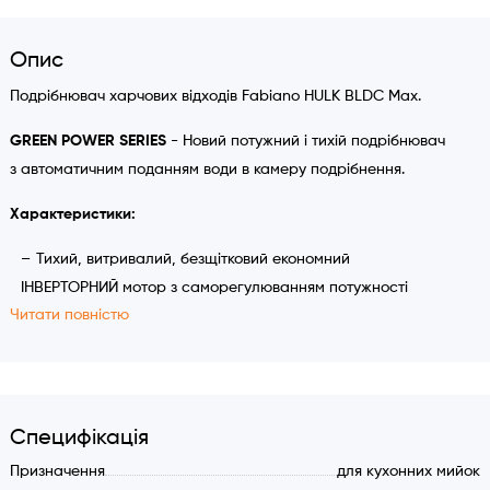
Опис
Подрібнювач харчових відходів Fabiano HULK BLDC Max.
GREEN POWER SERIES
- Новий потужний і тихій подрібнювач
з автоматичним поданням води в камеру подрібнення.
Характеристики:
Тихий, витривалий, безщітковий економний
ІНВЕРТОРНИЙ мотор з саморегулюванням потужності
Читати повністю
залежно завантаженості.
Напруга 220-240 V, 50 Hz.
Потужність споживання 895 Вт. (мах.).
Швидкість обертання без навантаження 2200 об/хв.
Об'єм камери подрібнення 1500 мл.
Специфікація
Потужність подрібнення 1,2 к.с.
Призначення
для кухонних мийок
Рівень звукового тиску 3-10 дБ(А) (вільний хід мотора).