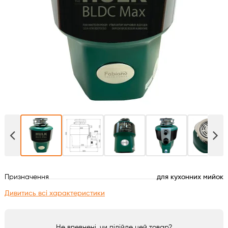
Духові шафи
Варильні поверхні
Мікрохвильові печі
Посудомийки
Пральні машини
Сушильні машини
Призначення
для кухонних мийок
Холодильне обладнання
Дивитись всі характеристики
Сантехніка
Не впевнені, чи підійде цей товар?