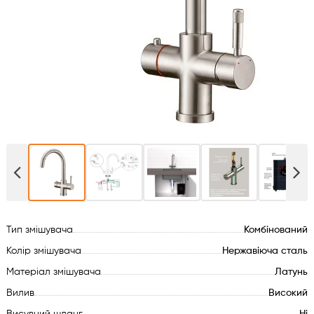
Духові шафи
Варильні поверхні
Мікрохвильові печі
Посудомийки
Пральні машини
Сушильні машини
Тип змішувача
Комбінований
Холодильне обладнання
Колір змішувача
Нержавіюча сталь
Матеріал змішувача
Латунь
Сантехніка
Вилив
Високий