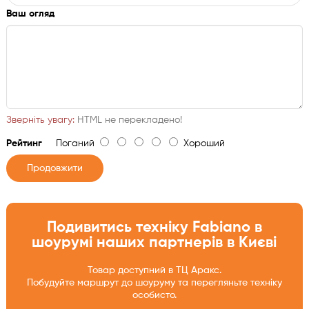
Ваш огляд
Зверніть увагу:
HTML не перекладено!
Рейтинг
Поганий
Хороший
Продовжити
Подивитись техніку Fabiano в
шоурумі наших партнерів в Києві
Товар доступний в ТЦ Аракс.
Побудуйте маршрут до шоуруму та перегляньте техніку
особисто.