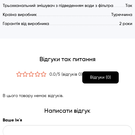
Електрика: AC 220 V / 50Hz
Трьохканальний змішувач з підведенням води з фільтра
Так
Діапазон робочої температури (градуси): 75 - 98.
Країна виробник
Туреччина
Тип нагрівача: Бойлер відкритого типу (без
Гарантія від виробника
внутрішнього тиску).Принцип дії: Холодна фільтрована
2 роки
вода подається з вентилю змішувача на бойлер, яка
виштовхує кип'чену воду з бойлера - таким чином
кип'ячена вода подається на вихідний носик змішувача.
Бойлер розроблений працювати тільки з фільтрованою
Відгуки так питання
водою, підключення до бойлера звичайної технчної води
ЗАБОРОНЕНО.
0.0/5 (відгуків 0)
Відгуки (0)
В цього товару немає відгуків.
Написати відгук
Ваше Ім`я