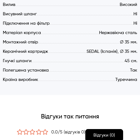
Вилив
Високий
Кут повороту виливу 360 градусів
Гнучкі шланги 45 см.
Висувний шланг
Ні
Сітка-фільтр механічних забруднень технічної води (2
Підключення на фільтр
Ні
шт.)
Матеріал корпуса
Нержавіюча сталь
Монтажне отвір 35 мм.
Монтажний отвір
∅ 35 мм.
Спрощена установка (кріплення-втулка)
Керамічний картридж
SEDAL (Іспанія), ∅ 35 мм.
Керамічний дисковий картридж SEDAL 35 мм. для
Гнучкі шланги
45 см.
технічної води
Полегшена установка
Матеріал змішувача: нержавіюча сталь марки SUS304
Так
Країна виробник
Туреччина
Відгуки так питання
0.0/5 (відгуків 0)
Відгуки (0)