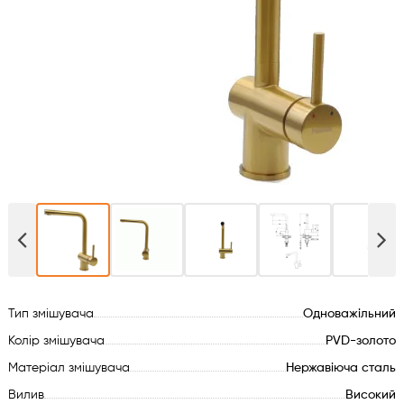
Духові шафи
Варильні поверхні
Мікрохвильові печі
Посудомийки
Пральні машини
Сушильні машини
Тип змішувача
Одноважільний
Холодильне обладнання
Колір змішувача
PVD-золото
Сантехніка
Матеріал змішувача
Нержавіюча сталь
Вилив
Високий