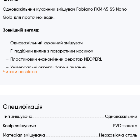
Одноважільний кухонний змішувач Fabiano FKM 45 SS Nano
Gold для проточної води.
Зовнішній вигляд:
Одноважільний кухонний змішувач
Г-подібний вилив з поворотним носиком
Пластиковий економічний аератор NEOPERL
Універсальні округлі форми дизайну
Читати повністю
Підключення гарячої та холодної води
Кут повороту виливу 360 градусів
Характеристики:
Одноважільний кухонний змішувач
Специфікація
Г-подібний вилив з поворотним носиком
Тип змішувача
Одноважільний
Пластиковий економічний аератор NEOPERL
Колір змішувача
PVD-золото
Універсальні округлі форми дизайну
Матеріал змішувача
Нержавіюча сталь
Підключення гарячої та холодної води