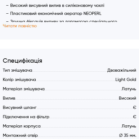
Високий висувний вилив в силіконовому чохлі
Пластиковий економічний аератор NEOPERL
Зручна фіксація виливу за допомогою спеціального
Читати повністю
тримача
Універсальні округлі форми дизайну
Основний аератор з двома функціями:
1) Функція аерованого струменя
Специфікація
2) Функція душ
Характеристики:
Тип змішувача
Двоважільний
Колір змішувача
Light Gold
Комбінований змішувач (3 в 1) з двома важелями
Матеріал змішувача
Латунь
управління
Вилив
Високий
Високий висувний вилив
Роздільні аератори на очищену і технічну воду
Висувний шланг
Є
Універсальні округлі форми дизайну
Підключення на фільтр
Є
Підключення гарячої та холодної води
Матеріал корпуса
Латунь
Підключення очищеної води з фільтра
Монтажний отвір
∅ 35 мм.