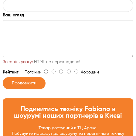
Ваш огляд
Зверніть увагу:
HTML не перекладено!
Рейтинг
Поганий
Хороший
Продовжити
Подивитись техніку Fabiano в
шоурумі наших партнерів в Києві
Товар доступний в ТЦ Аракс.
Побудуйте маршрут до шоуруму та перегляньте техніку