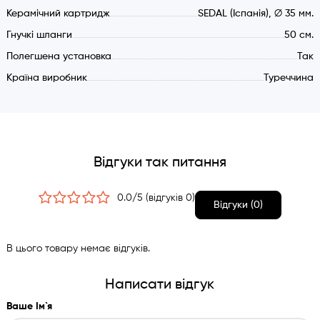
Окремий вентиль для очищеної води
Керамічний картридж
SEDAL (Іспанія), ∅ 35 мм.
Кут повороту виливу 360 градусів
Гнучкі шланги
50 см.
Гнучкі шланги 50 см. З трубкою
Полегшена установка
Монтажний отвір 35 мм.
Так
Спрощена установка (ключ в комплекті)
Країна виробник
Туреччина
Іспанська керамічний дисковий картридж 35 мм. SEDAL
для технічної води
Матеріал змішувача: латунь
Відгуки так питання
0.0/5 (відгуків 0)
Відгуки (0)
В цього товару немає відгуків.
Написати відгук
Ваше Ім`я