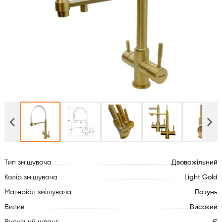
Духові шафи
Варильні поверхні
Мікрохвильові печі
Посудомийки
Пральні машини
Сушильні машини
Тип змішувача
Двоважільний
Холодильне обладнання
Колір змішувача
Light Gold
Матеріал змішувача
Латунь
Сантехніка
Вилив
Високий