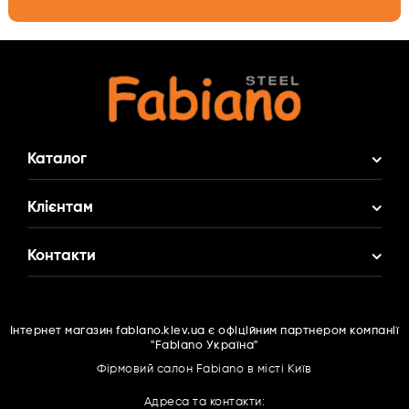
Каталог
Акційні Комплекти
Клієнтам
Змішувач у Подарунок
Про нас
Контакти
Кухонні мийки
Доставка і оплата
Кухонні змішувачі
(095)
516 77 80
Гарантія
Фільтри для води
Інтернет магазин fabiano.kiev.ua є офіційним партнером компанії
(063)
166 16 67
Контакти
"Fabiano Україна"
Подрібнювачі харчових відходів
(096)
516 77 80
Cпівробітництво
Фірмовий салон Fabiano в місті Київ
Витяжки
Каталоги PDF
Адреса та контакти:
Духові шафи