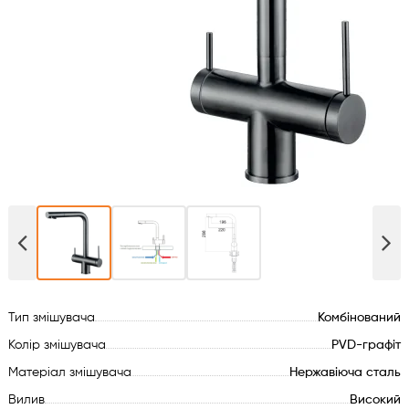
Духові шафи
Варильні поверхні
Мікрохвильові печі
Посудомийки
Пральні машини
Сушильні машини
Тип змішувача
Комбінований
Холодильне обладнання
Колір змішувача
PVD-графіт
Сантехніка
Матеріал змішувача
Нержавіюча сталь
Вилив
Високий