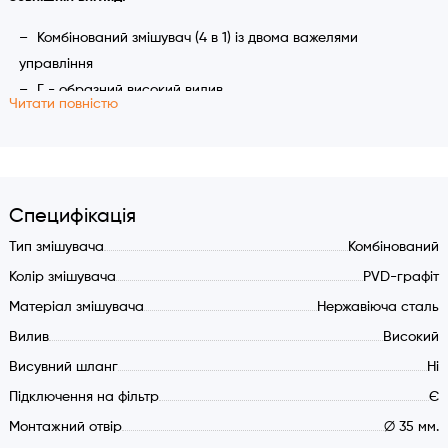
Комбінований змішувач (4 в 1) із двома важелями
управління
Г - образний високий вилив
Читати повністю
3 окремі виходи води (не змішуються всередині
змішувача)
Економічні аератори NEOPERL
Універсальні округлі форми дизайну
Специфікація
Підключення гарячої та холодної води
Підключення очищеної води з фільтра
Тип змішувача
Комбінований
Підключення мінералізованої води з фільтра
Колір змішувача
PVD-графіт
Окремий двоконтурний вентиль для очищеної води
Матеріал змішувача
Нержавіюча сталь
Кут повороту виливу 360 градусів
Вилив
Високий
Характеристики:
Висувний шланг
Ні
Комбінований змішувач (4 в 1) із двома важелями
Підключення на фільтр
Є
управління
Монтажний отвір
∅ 35 мм.
Г - образний високий вилив