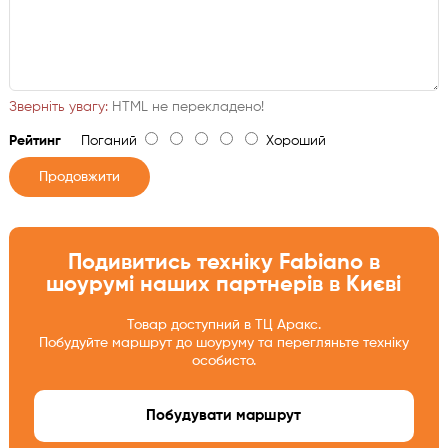
Зверніть увагу:
HTML не перекладено!
Рейтинг
Поганий
Хороший
Продовжити
Подивитись техніку Fabiano в
шоурумі наших партнерів в Києві
Товар доступний в ТЦ Аракс.
Побудуйте маршрут до шоуруму та перегляньте техніку
особисто.
Побудувати маршрут