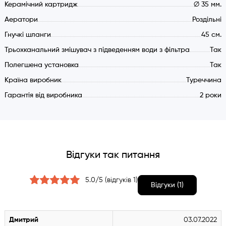
Керамічний картридж
∅ 35 мм.
3 окремі виходи води (не змішуються всередині
Аератори
Роздільні
змішувача)
Гнучкі шланги
45 см.
Економічні аератори NEOPERL
Трьохканальний змішувач з підведенням води з фільтра
Універсальні округлі форми дизайну
Так
Підключення гарячої та холодної води
Полегшена установка
Так
Підключення очищеної води з фільтра
Країна виробник
Туреччина
Підключення мінералізованої води з фільтра
Гарантія від виробника
2 роки
Окремий вентиль для очищеної води
Кут повороту виливу 360 градусів
Гнучкі шланги 45 див.
Сітка-фільтр механічних забруднень технічної води (2
Відгуки так питання
шт.)
Монтажний отвір 35 мм.
5.0/5 (відгуків 1)
Полегшена установка (кріплення-втулка)
Відгуки (1)
Керамічний дисковий картридж 35 мм. для технічної
води
Дмитрий
03.07.2022
Матеріал змішувача: нержавіюча сталь марки SUS304