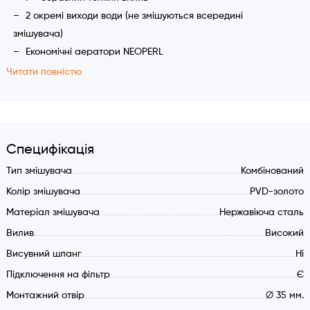
2 окремі виходи води (не змішуються всередині
змішувача)
Економічні аератори NEOPERL
Універсальні витончені округлі форми дизайну
Читати повністю
Підключення гарячої та холодної води
Підключення очищеної води з фільтра
Окремий вентиль для очищеної води
Кут повороту виливу 360 градусів
Специфікація
Гнучкі шланги 45 див.
Тип змішувача
Комбінований
Сітка-фільтр механічних забруднень технічної води (2
Колір змішувача
PVD-золото
шт.)
Матеріал змішувача
Нержавіюча сталь
Монтажний отвір 35 мм.
Полегшена установка (кріплення-втулка)
Вилив
Високий
Іспанський керамічний картридж 35 мм. для технічної
Висувний шланг
Ні
води SEDAL
Підключення на фільтр
Є
Матеріал змішувача: нержавіюча сталь марки SUS304
Монтажний отвір
∅ 35 мм.