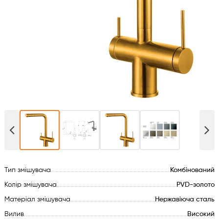
Духові шафи
Варильні поверхні
Мікрохвильові печі
Посудомийки
Пральні машини
Сушильні машини
Тип змішувача
Комбінований
Холодильне обладнання
Колір змішувача
PVD-золото
Сантехніка
Матеріал змішувача
Нержавіюча сталь
Вилив
Високий