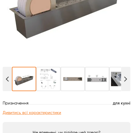
Духові шафи
Варильні поверхні
Мікрохвильові печі
Посудомийки
Пральні машини
Сушильні машини
Призначення
для кухні
Холодильне обладнання
Дивитись всі характеристики
Сантехніка
Не впевнені, чи підійде цей товар?