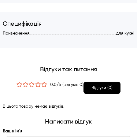
Модуль для тарілок
Виріб може бути вмонтований як зверху на стільницю, так і
знизу під стільницю.
Специфікація
Органайзер виготовлено вручну з високоякісної харчової
Призначення
для кухні
нержавіючої сталі AISI304 товщиною 1,2 мм. Розмір:
1000х200 мм.
Переваги використання:
Відгуки так питання
Забезпечує порядок і чистоту на кухні
Швидке висихання посуду завдяки грамотній вентиляції
0.0/5 (відгуків 0)
Зручний доступ до кожного елемента посуду
Відгуки (0)
Ідеально підходить для вбудованих кухонних систем
Дизайн та естетика:
В цього товару немає відгуків.
Мінімалістичний стиль, що гармонійно вписується в
Написати відгук
інтер’єр сучасної кухні
Стильний зовнішній вигляд завдяки полірованій
Ваше Ім`я