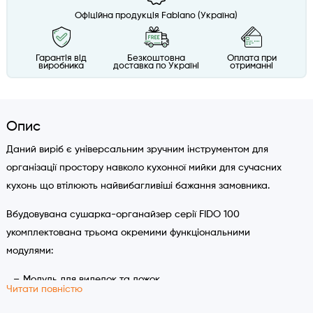
Офіційна продукція Fabiano (Україна)
Гарантія від
Безкоштовна
Оплата при
виробника
доставка по Україні
отриманні
Опис
Даний виріб є універсальним зручним інструментом для
організації простору навколо кухонної мийки для сучасних
кухонь що втілюють найвибагливіші бажання замовника.
Вбудовувана сушарка-органайзер серії FIDO 100
укомплектована трьома окремими функціональними
модулями:
Модуль для виделок та ложок
Читати повністю
Модуль для чашок та келихів