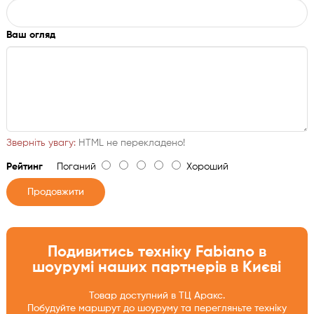
поверхні нержавіючої сталі
Надійність та довговічність:
Ваш огляд
Стійка до корозії і впливу вологи
Не потребує спеціального догляду
Зберігає первинний вигляд протягом багатьох років
Зверніть увагу:
HTML не перекладено!
Рейтинг
Поганий
Хороший
Продовжити
Подивитись техніку Fabiano в
шоурумі наших партнерів в Києві
Товар доступний в ТЦ Аракс.
Побудуйте маршрут до шоуруму та перегляньте техніку