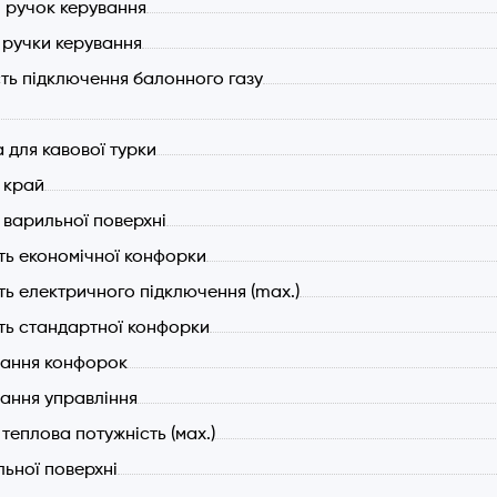
 ручок керування
 ручки керування
ть підключення балонного газу
 для кавової турки
 край
 варильної поверхні
ть економічної конфорки
ть електричного підключення (max.)
ть стандартної конфорки
ання конфорок
ання управління
теплова потужність (мах.)
льної поверхні