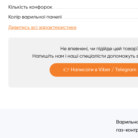
Кількість конфорок
Аксесуари
Колір варильної панелі
Дивитись всі характеристики
Не впевнені, чи підійде цей товар
Напишіть нам і наші спеціалісти допоможуть в
👉 Написати в Viber / Telegram
Telegram
Viber
Варильна
газ-конт