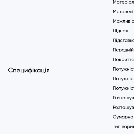
Матеріал
Металеві
Можливіс
Підпал
Підставка
Передній
Покриття
Потужніс
Специфікація
Потужніс
Потужніс
Розташув
Розташув
Сумарна 
Тип вари