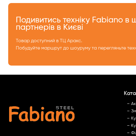
Подивитись техніку Fabiano в
партнерів в Києві
Товар доступний в ТЦ Аракс.
Побудуйте маршрут до шоуруму та перегляньте техн
Ката
Ак
Зм
Ку
Ку
Фі