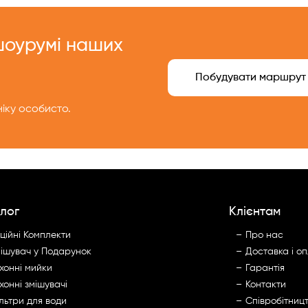
 шоурумі наших
Побудувати маршрут
іку особисто.
лог
Клієнтам
ційні Комплекти
Про нас
ішувач у Подарунок
Доставка і о
хонні мийки
Гарантія
хонні змішувачі
Контакти
льтри для води
Cпівробітниц