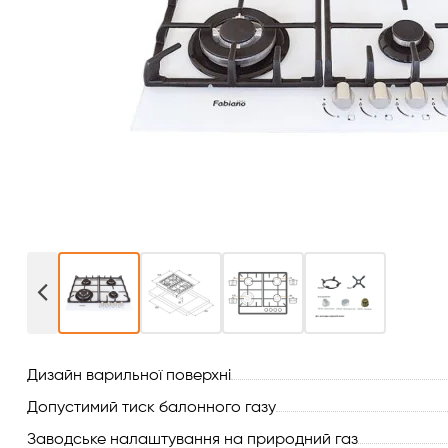
Витяжки для кухні
Переглянути всі
Духові шафи
Варильні поверхні
Мікрохвильові печі
Посудомийки
Пральні машини
Сушильні машини
Дизайн варильної поверхні
Холодильне обладнання
Допустимий тиск балонного газу
Сантехніка
Заводське налаштування на природний газ