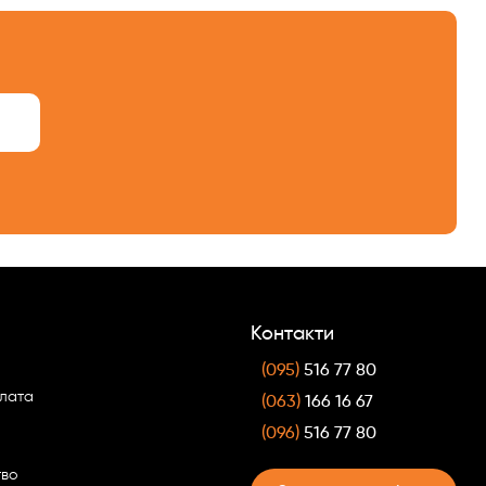
Контакти
(095)
516 77 80
плата
(063)
166 16 67
(096)
516 77 80
тво