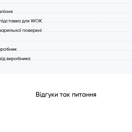
вління
підставка для WOK
арильної поверхні
иробник
 від виробника
Відгуки так питання