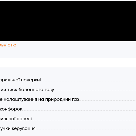
овністю
арильної поверхні
ий тиск балонного газу
е налаштування на природний газ
ь конфорок
рильної панелі
ручки керування