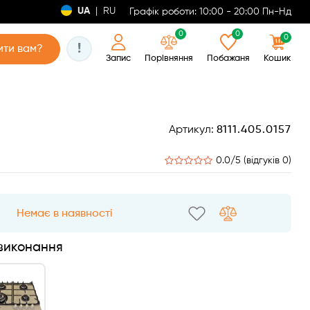
UA
|
RU
Графік роботи: 10:00 - 20:00 Пн-Нд
0
0
0
!
ти вам?
Запис
Порівняння
Побажаня
Кошик
Артикул:
8111.405.0157
0.0/5 (відгуків 0)
Немає в наявності
 виконання