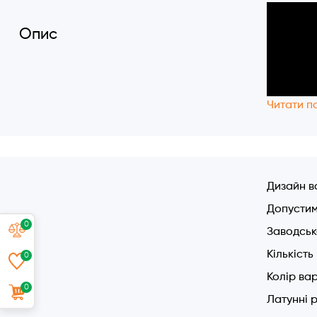
Опис
Читати п
Дизайн в
Допустим
0
Заводськ
Кількіст
0
Колір ва
0
Латунні 