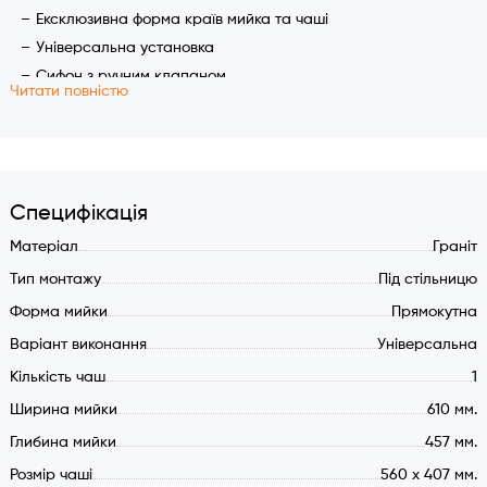
Ексклюзивна форма країв мийка та чаші
Універсальна установка
Сифон з ручним клапаном
Читати повністю
Антибактеріальне покриття
Квадратна зливна арматура
Прямокутний перелив з сталевою декоративною
насадкою
Специфікація
Характеристики:
Матеріал
Граніт
Розмір мийки: 610x457 мм.
Тип монтажу
Під стільницю
Чаша: 560x407 мм.
Форма мийки
Прямокутна
Глибина чаші: 200 мм.
Варіант виконання
Універсальна
Виріз для установки: за шаблоном.
Без крила і місця для змішувача
Кількість чаш
1
Квадратний сифон з клапаном і відстійником
Ширина мийки
610 мм.
Прямокутний перелив в чаші
Глибина мийки
457 мм.
Композитний матеріал: 80% граніту
Розмір чаші
560 x 407 мм.