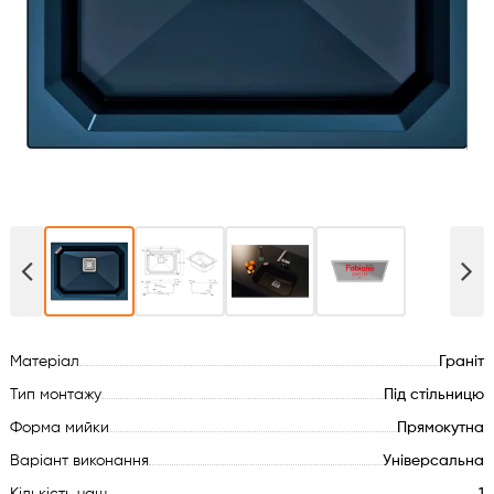
Духові шафи
Варильні поверхні
Мікрохвильові печі
Посудомийки
Пральні машини
Сушильні машини
Матеріал
Граніт
Холодильне обладнання
Тип монтажу
Під стільницю
Форма мийки
Прямокутна
Сантехніка
Варіант виконання
Універсальна