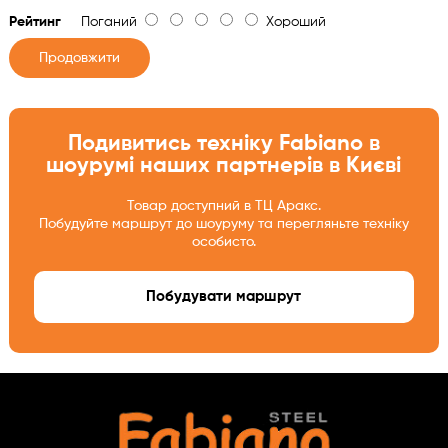
Рейтинг
Поганий
Хороший
Продовжити
Подивитись техніку Fabiano в
шоурумі наших партнерів в Києві
Товар доступний в ТЦ Аракс.
Побудуйте маршрут до шоуруму та перегляньте техніку
особисто.
Побудувати маршрут