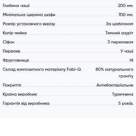
Ширина шафи (мін.): 700 мм.
Глибина чаші
200 мм.
Додаткові аксесуари (докуповуються окремо):
Мінімальна ширина шафи
700 мм.
Скляна обробна дошка
Розмір установчого вирізу
За шаблоном
Дозатор миючого засобу
Колір мийки
Темний азуріт
Ролл-мат (площа для сушіння посуду)
Cіфон
З переливом
Перелив
У чаші
Фруктовниця
Ні
Склад композитного матеріалу Fabi-Q
80% натурального
граніту
Покриття
Антибактеріальне
Країна виробник
Туреччина
Гарантія від виробника
5 років.