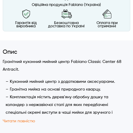
Офіційна продукція Fabiano (Україна)
Гарантія від
Безкоштовна
Оплата при
виробника
доставка по Україні
отриманні
Опис
Гранітний кухонний мийний центр Fabiano Classic Center 68
Antracit.
Кухонний мийний центр з додатковими аксесуарами.
Гранітна мийка на основі природного кварцу.
Комплектація містить дерев'яну обробну дошку та
коландер з нержавіючої сталі для яких передбачені
спеціальні окремі виступи в чаші мийки для зручного і
оптимізованого використання кухонного простору під час
Читати повністю
обробки продуктів.