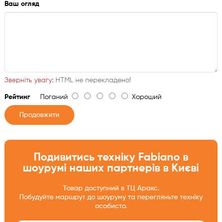
Ваш огляд
Зверніть увагу:
HTML не перекладено!
Рейтинг
Поганий
Хороший
Продовжити
Подивитись техніку Fabiano в
шоурумі наших партнерів в Києві
Товар доступний в ТЦ Аракс.
Побудуйте маршрут до шоуруму та перегляньте техніку
особисто.