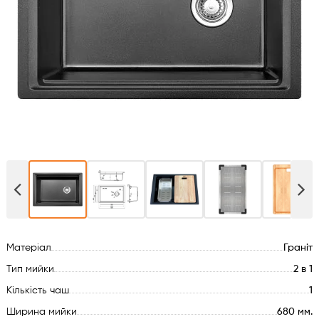
Духові шафи
Варильні поверхні
Мікрохвильові печі
Посудомийки
Пральні машини
Сушильні машини
Матеріал
Граніт
Холодильне обладнання
Тип мийки
2 в 1
Сантехніка
Кількість чаш
1
Ширина мийки
680 мм.