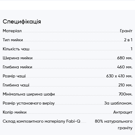
Характеристики:
Універсальний тип монтажу.
Специфікація
Матеріал: Кварцева основа 80%.
Зливна з сміттєзбірником.
Матеріал
Граніт
Кріпильний елемент в комплекті (під стільницю).
Тип мийки
2 в 1
Додатково:
Кількість чаш
1
Ширина мийки
680 мм.
При встіновлення на стільницю використовується тільки
клей або герметик, мийка фіксується за рахунок своєї
Глибина мийки
460 мм.
ваги (кріпильні кліпси не передбачені).
Розмір чаші
630 x 410 мм.
Глибина чаші
210 мм.
Мінімальна ширина шафи
700мм.
Розмір установчого вирізу
За шаблоном.
Колір мийки
Антрацит
Склад композитного матеріалу Fabi-Q
80% натурального
граніту