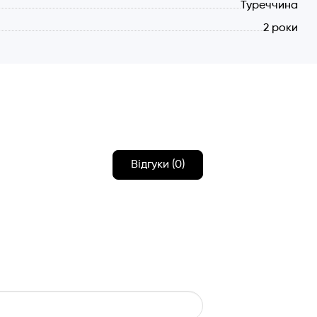
Туреччина
ебує встановлення комплекту вугільних фільтрів на
2 роки
 окремо).
Відгуки (0)