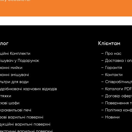
лог
Клієнтам
ційні Комплекти
Про нас
ішувач у Подарунок
Доставка і о
хонні мийки
Гарантія
хонні змішувачі
Контакти
льтри для води
Cпівробітниц
дрібнювачі харчових відходів
Каталоги PDF
тяжки
Договір офер
хові шафи
Повернення 
крохвильові печі
Політика конф
зові варильні поверхні
Новини
дукційні варильні поверхні
ектричні варильні поверхні