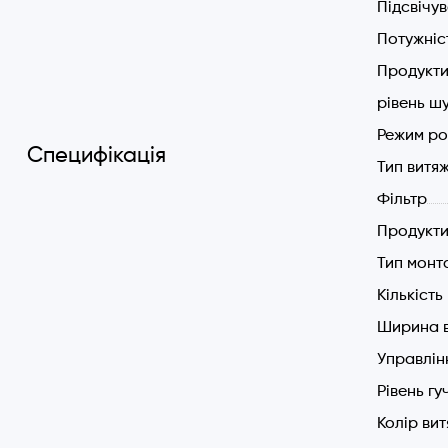
Підсвічу
П'яти
Потужніс
Мереж
Потуж
Продукти
Потуж
рівень шу
Захис
Режим ро
Потуж
Специфікація
Тип витя
Рівень
Проду
Фільтр
Діаме
Продукти
Елект
Тип монт
Зворо
Кількіст
Станд
Інвертор
Ширина 
Управлін
Відсутні
Рівень гу
Швидкіст
Колір ви
типових 