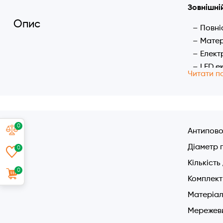
Зовнішній
Опис
Повні
Матер
Елект
LED е
Читати п
5 шар
Освіт
Прихо
Характер
0
Антипово
ІНВЕР
Діаметр 
0
Енерг
Кількість
5 шви
0
Оптим
Комплект 
Продук
Матеріал
Елект
Мережеви
Тайме