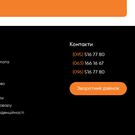
Контакти
(095)
516 77 80
плата
(063)
166 16 67
(096)
516 77 80
тво
Зворотний дзвінок
ти
товару
іденційності