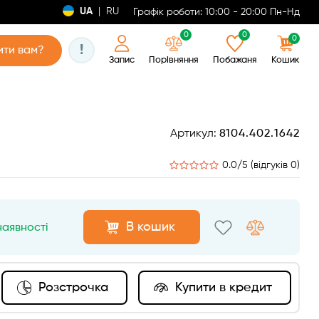
UA
|
RU
Графік роботи: 10:00 - 20:00 Пн-Нд
0
0
0
!
ти вам?
Запис
Порівняння
Побажаня
Кошик
Артикул:
8104.402.1642
0.0/5 (відгуків 0)
В кошик
наявності
Розстрочка
Купити в кредит