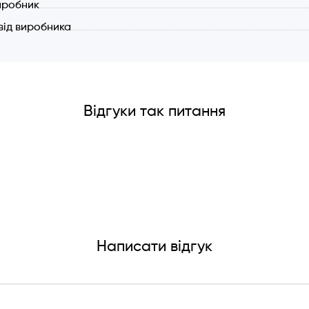
иробник
: Режим фільтрації - реціркуляція. При рециркуляції потр
 від виробника
тора. Вугільні фільтри не входять до комплекту. (купуються
Відгуки так питання
Написати відгук