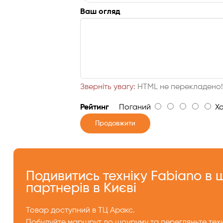
Ваш огляд
Зверніть увагу:
HTML не перекладено
Рейтинг
Поганий
Хо
Продовжити
Подивитись техніку Fabiano в
партнерів в Києві
Товар доступний в ТЦ Аракс.
Побудуйте маршрут до шоуруму та перегляньте техн