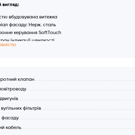
 вигляд:
стю вбудовувана витяжка
іал фасаду: Нерж. сталь
ронне керування SoftTouch
кран індикації швидкості
овністю
овий алюмінієвий жировий фільтр вкритий додатковим захи
лення економічними LED лампами прямокутної форми
ваний кріпильний елемент, фасадна частина витяжки ідеаль
истики:
ротний клапан
ТОРНИЙ тихий мотор турбінного типу
повітроводу
оефективність: А+
 двигунів
дкостей
альні режими 3 та 4 а швидкість
вугільних фільтрів
тивність (макс.) 1040 м3/год. (вільний випуск)
 фасаду
ронне управління
й кабель
р авто відключення (10 хвилин)