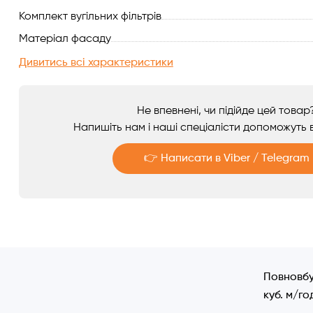
Комплект вугільних фільтрів
Аксесуари
Матеріал фасаду
Дивитись всі характеристики
Не впевнені, чи підійде цей товар
Напишіть нам і наші спеціалісти допоможуть в
👉 Написати в Viber / Telegram
Telegram
Viber
Повновбу
куб. м/го