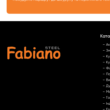
Ката
Ак
Зм
Ку
Ку
Фі
По
Ви
Ду
Мі
Га
Ін
Ел