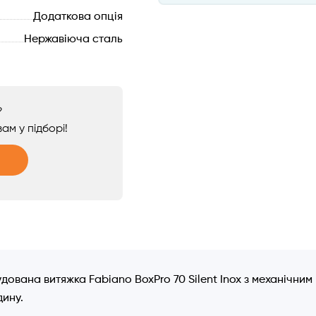
Додаткова опція
Нержавіюча сталь
?
ам у підборі!
дована витяжка Fabiano BoxPro 70 Silent Inox з механічни
дину.