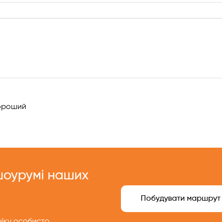
!
роший
 шоурумі наших
Побудувати маршрут
іку особисто.