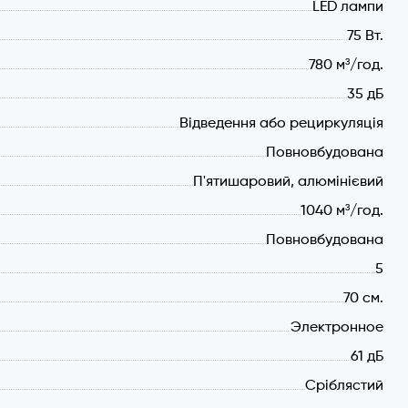
LED лампи
шаром з нерж. сталі
75 Вт.
780 м³/год.
35 дБ
Відведення або рециркуляція
Повновбудована
П'ятишаровий, алюмінієвий
1040 м³/год.
Повновбудована
5
рециркуляція
ким показником енергоефективності А+.
70 см.
Электронное
61 дБ
тою двигуна з максимальною адаптацією до
Сріблястий
них споживчих якостей приладу.