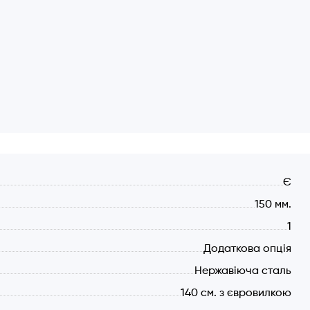
сним шаром з нерж. сталі
но рівна без гвинтів та отворів
Є
150 мм.
1
Додаткова опція
Нержавіюча сталь
140 см. з євровилкою