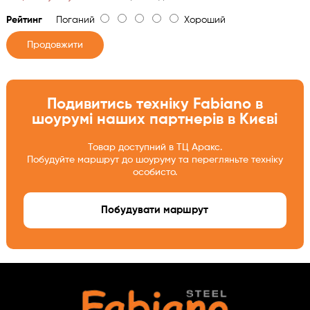
Рейтинг
Поганий
Хороший
Продовжити
Подивитись техніку Fabiano в
шоурумі наших партнерів в Києві
Товар доступний в ТЦ Аракс.
Побудуйте маршрут до шоуруму та перегляньте техніку
особисто.
Побудувати маршрут