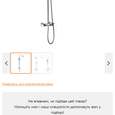
Духові шафи
Варильні поверхні
Мікрохвильові печі
Посудомийки
Пральні машини
Сушильні машини
Дивитись всі характеристики
Холодильне обладнання
Не впевнені, чи підійде цей товар?
Сантехніка
Напишіть нам і наші спеціалісти допоможуть вам у
підборі!