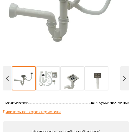
Духові шафи
Варильні поверхні
Мікрохвильові печі
Посудомийки
Пральні машини
Сушильні машини
Призначення
для кухонних мийок
Холодильне обладнання
Дивитись всі характеристики
Сантехніка
Не впевнені, чи підійде цей товар?