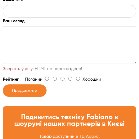
Стильний вигляд завдяки декоративним металевим
елементам
Ваш огляд
Призначення:
Сифон призначений для монтажу під кухонну мийку,
забезпечує ефективний злив води, запобігає появі запахів із
каналізації та додає естетики завдяки елементам з
нержавіючої сталі.
Зверніть увагу:
HTML не перекладено!
Рейтинг
Поганий
Хороший
Продовжити
Подивитись техніку Fabiano в
шоурумі наших партнерів в Києві
Товар доступний в ТЦ Аракс.