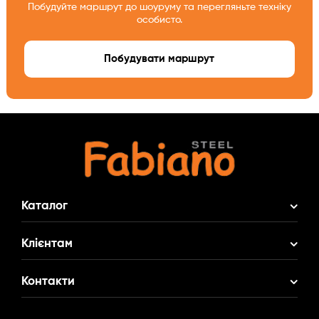
Побудуйте маршрут до шоуруму та перегляньте техніку
особисто.
Побудувати маршрут
Каталог
Акційні Комплекти
Клієнтам
Змішувач у Подарунок
Про нас
Контакти
Кухонні мийки
Доставка і оплата
Кухонні змішувачі