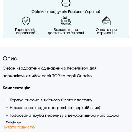
Офіційна продукція Fabiano (Україна)
Гарантія від
Безкоштовна
Оплата при
виробника
доставка по Україні
отриманні
Опис
Сифон квадратний одинарний з переливом для
нержавіючих мийок серії TOP та серії Quadro
Комплектація:
Корпус сифона з якісного білого пластику
Нержавіюча квадратна решітка (верхній злив)
Гофрована труба переливу з декоративною накладкою
Fabiano
Читати повністю
З’єднувальні елементи, прокладки та ущільнювачі