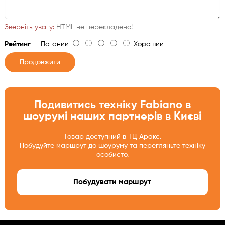
Зверніть увагу:
HTML не перекладено!
Рейтинг
Поганий
Хороший
Продовжити
Подивитись техніку Fabiano в
шоурумі наших партнерів в Києві
Товар доступний в ТЦ Аракс.
Побудуйте маршрут до шоуруму та перегляньте техніку
особисто.
Побудувати маршрут