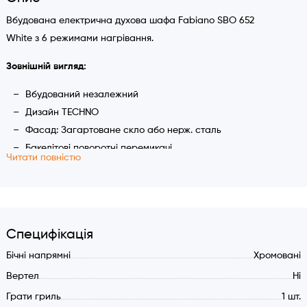
Вбудована електрична духова шафа Fabiano SBO 652
White з 6 режимами нагрівання.
Зовнішній вигляд:
Вбудований незалежний
Дизайн TECHNO
Фасад: Загартоване скло або нерж. сталь
Бакелітові поворотні перемикачі
Читати повністю
Механічний таймер
Ручка дверцят: Алюміній
Розбірні дверцята
Скляна рівна внутрішня поверхня дверцят
Специфікація
Характеристики:
Бічні напрямні
Хромовані
Об'єм камери 66 літрів
Вертел
Ні
Емаль легкої очистки EASY CLEAN
Грати гриль
1 шт.
3 нагрівальні елементи