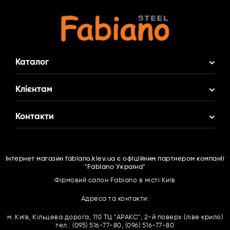
Каталог
Акційні Комплекти
Клієнтам
Змішувач у Подарунок
Про нас
Контакти
Кухонні мийки
Доставка і оплата
Кухонні змішувачі
(095)
516 77 80
Гарантія
Фільтри для води
Інтернет магазин fabiano.kiev.ua є офіційним партнером компанії
(063)
166 16 67
Контакти
"Fabiano Україна"
Подрібнювачі харчових відходів
(096)
516 77 80
Cпівробітництво
Фірмовий салон Fabiano в місті Київ
Витяжки
Каталоги PDF
Адреса та контакти:
Духові шафи
Зворотний дзвінок
Договір оферти
м. Київ, Кільцева дорога, 110 ТЦ "АРАКС", 2-й поверх (ліве крило)
Мікрохвильові печі
тел.: (095) 516-77-80, (096) 516-77-80
Повернення товару