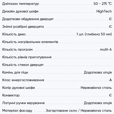
Даіпазон температур
50 - 275 °С
5 рівнів приготування
multi-6 функцій нагрівання
Дизайн духової шафи
HighTech
Конвектор камери приготування
Додаткове обдування дверцят
Є
Механічний таймер на 100 хвилин: Ручний режим /
Знімні розбірні дверцята
Є
Будильник / Відключення нагрівання
Кількість деко
1 шт. (глибина 50 мм)
Підсвічування камери
Кількість нагрівальних елементів
Рельєфні бічні напрямні для деко
Кількість програм
multi-6
Потужність (макс.) 2650 Вт.
Кількість рівнів приготування
Мережевий кабель з вилкою VDE
Діапазон температур 50 – 275 °С
Кількість стекол дверцят
Енергетична ефективність А
Камінь для піци
Додаткова опція
Функції нагрівання:
Клас енергоспоживання
А
Верхній + нижній жар
Колір духової шафи
Нержавіюча сталь
Нижній жар
Конвектор
Є
Верхній + нижній жар із конвектором
Латунні ручки керування
Додаткова опція
Верхній максі гриль
Матеріал фасаду
Загартоване скло / Нержавіюча сталь