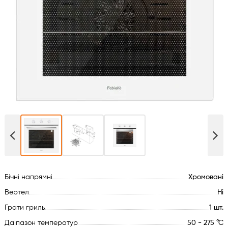
Духові шафи
Варильні поверхні
Мікрохвильові печі
Посудомийки
Пральні машини
Сушильні машини
Бічні напрямні
Хромовані
Холодильне обладнання
Вертел
Ні
Сантехніка
Грати гриль
1 шт.
Даіпазон температур
50 - 275 °С