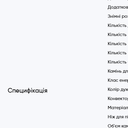
Елект
Додатков
Конве
Знімні ро
Захист
Кількість
Сенсо
розігрів
Кількість
Подві
Кількіст
Хромо
Кількість
1 пар
Кількість
Потужн
Мереж
Камінь дл
Діапа
Клас ене
Енерг
Колір ду
Специфікація
Функції н
Конвекто
1 - П
Матеріал
2 – В
Ніж для п
3 - В
Об'єм ка
4 - В