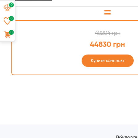
0
=
0
0
48204 грн
44830 грн
Купити комплект
Вбудован