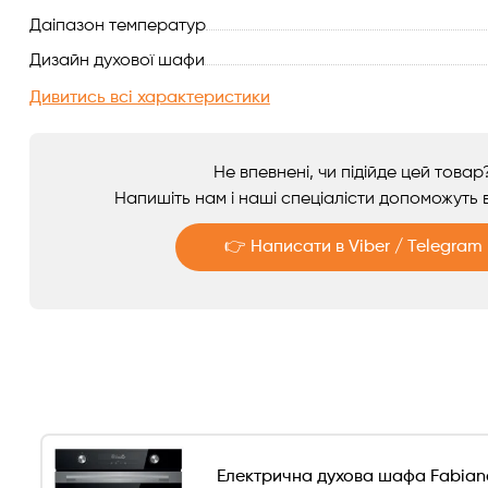
Даіпазон температур
Аксесуари
Дизайн духової шафи
Дивитись всі характеристики
Не впевнені, чи підійде цей товар
Напишіть нам і наші спеціалісти допоможуть в
👉 Написати в Viber / Telegram
Telegram
Viber
Електрична духова шафа Fabiano