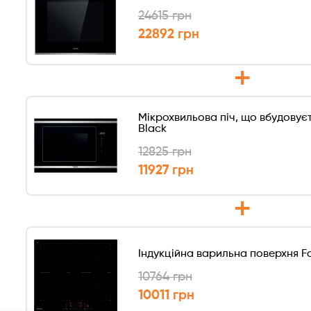
24615 грн
22892 грн
+
Мікрохвильова піч, що вбудовує
Black
12825 грн
11927 грн
+
Індукційна варильна поверхня Fa
10764 грн
10011 грн