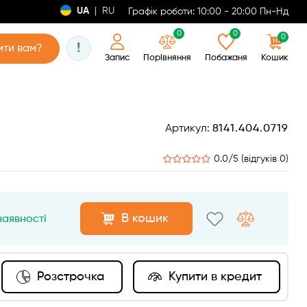
UA
|
RU
Графік роботи: 10:00 - 20:00 Пн-Нд
0
0
0
!
ти вам?
Запис
Порівняння
Побажаня
Кошик
Артикул:
8141.404.0719
0.0/5 (відгуків 0)
В кошик
наявності
Розстрочка
Купити в кредит