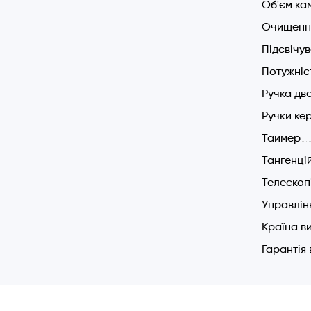
кулінар
Об'єм ка
приготув
Очищення
Підсвічу
Економна
Потужніс
Даної мо
Ручка дв
духовки.
знімні та
Ручки ке
Таймер
Безпека
Тангенці
Дверцята
Телескоп
дверцят 
Управлін
вентиляці
Країна в
Комплект
Гарантія
Духовка 