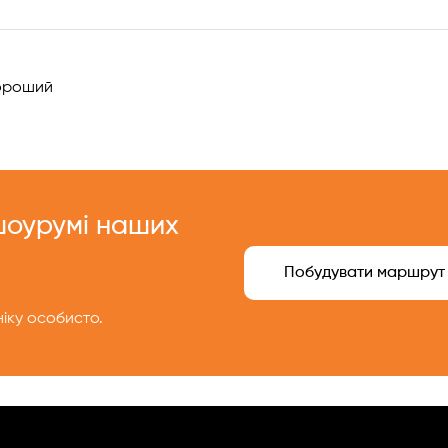
!
роший
 шоурумі наших
Побудувати маршрут
іку особисто.