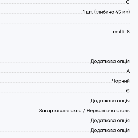
Є
1 шт. (глибина 45 мм)
multi-8
Додаткова опція
рограм та стильним дизайном.
А
Чорний
жавіючій сталі. Фасадна частина виготовлена із
Є
икачі. Ручка дверцят виконана з металу. Духовка у
Додаткова опція
асному стилі.
Загартоване скло / Нержавіюча сталь
Додаткова опція
Додаткова опція
ентами та має 8 програм для втілення будь-яких