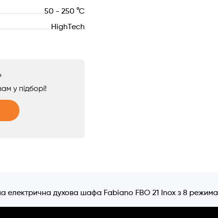
50 - 250 °С
HighTech
?
ам у підборі!
а електрична духова шафа Fabiano FBO 21 Inox з 8 режима