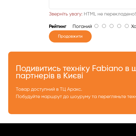
Зверніть увагу:
HTML не перекладено
Рейтинг
Поганий
Хо
Продовжити
Подивитись техніку Fabiano в
партнерів в Києві
Товар доступний в ТЦ Аракс.
Побудуйте маршрут до шоуруму та перегляньте техн