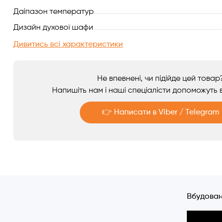
Даіпазон температур
Аксесуари
Дизайн духової шафи
Дивитись всі характеристики
Не впевнені, чи підійде цей товар
Напишіть нам і наші спеціалісти допоможуть в
👉 Написати в Viber / Telegram
Telegram
Viber
Вбудован