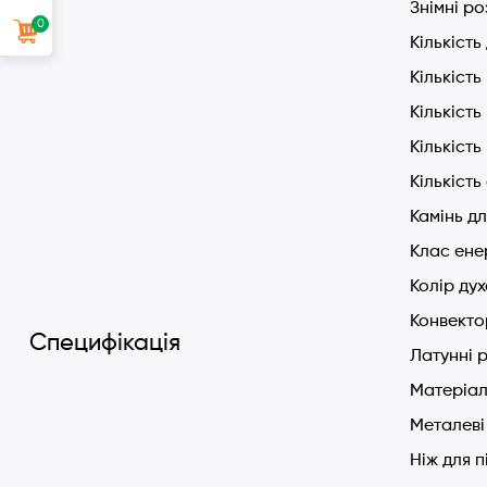
Знімні ро
0
Кількість
Кількість
Кількіст
Кількість
Кількість
Огляд ел
Камінь дл
Дана мод
Клас ене
Дизайн т
Колір ду
Духовка 
Конвекто
Специфікація
загартов
Латунні 
дизайні H
Матеріал
Духовка 
Металеві
Ніж для п
Духова ш