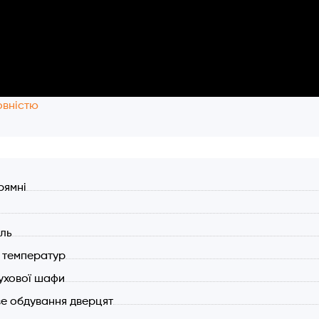
овністю
рямні
иль
 температур
ухової шафи
е обдування дверцят