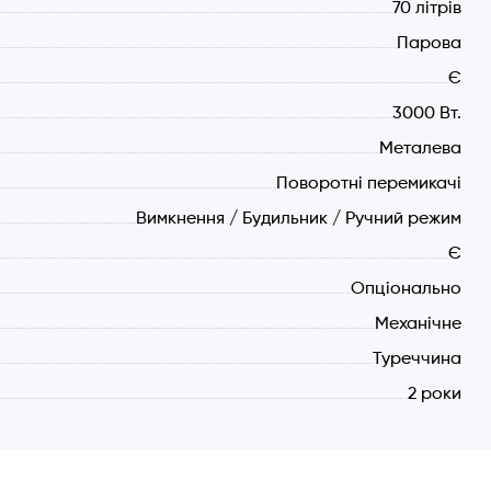
з конвектором забезпечує комфортне та швидке
70 літрів
кціями відключення/будильник/ручний режим.
Парова
Є
3000 Вт.
номне витрачання електроенергії під час роботи
Металева
n, що полегшує очищення камери. Дверцята духовки
 очищення.
Поворотні перемикачі
Вимкнення / Будильник / Ручний режим
Є
 максимальній температурі. Особлива конструкція
Опціонально
експлуатації духової шафи. Система тангенціальної
Механічне
нки духовки від перегрівання.
Туреччина
2 роки