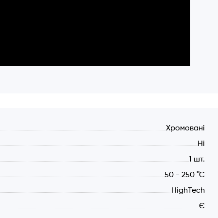
Хромовані
Ні
1 шт.
50 - 250 °С
HighTech
Є