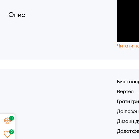
Опис
Читати п
Бічні нап
Вертел
Грати гр
Даіпазон
0
Дизайн д
Додатков
0