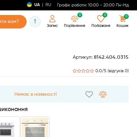
UA
|
RU
Графік роботи: 10:00 - 20:00 Пн-Нд
0
0
0
!
ти вам?
Запис
Порівняння
Побажаня
Кошик
Артикул:
8142.404.0315
0.0/5 (відгуків 0)
Немає в наявності
 виконання