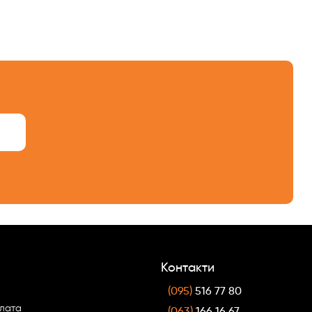
Контакти
(095)
516 77 80
плата
(063)
166 16 67