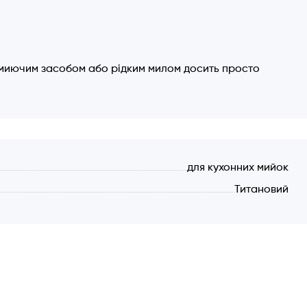
 миючим засобом або рідким милом досить просто
кількість засобу. Не рекомендується щоразу
для кухонних мийок
Титановий