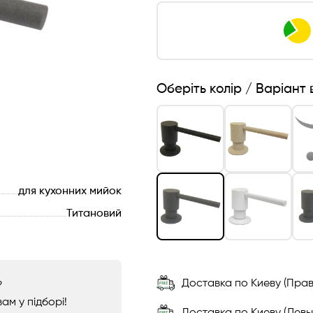
Оберіть колір / Варіант
для кухонних мийок
Титановий
Доставка по Киеву (Прав
?
ам у підборі!
Доставка по Киеву (Левы