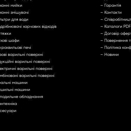
хонні мийки
Гарантія
хонні змішувачі
Контакти
льтри для води
Cпівробітниц
дрібнювачі харчових відходів
Каталоги PDF
тяжки
Договір офер
хові шафи
Повернення 
крохвильові печі
Політика конф
зові варильні поверхні
Новини
дукційні варильні поверхні
ектричні варильні поверхні
мбіновані варильні поверхні
альні машини
шильні машини
лодильне обладнання
нтехніка
сесуари