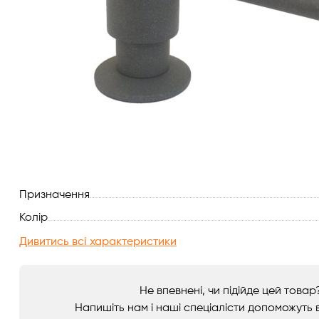
Витяжки для кухні
Переглянути всі
Духові шафи
Варильні поверхні
Мікрохвильові печі
Посудомийки
Призначення
Пральні машини
Колір
Сушильні машини
Дивитись всі характеристики
Холодильне обладнання
Не впевнені, чи підійде цей товар
Напишіть нам і наші спеціалісти допоможуть в
Сантехніка