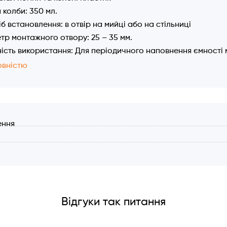
 колби: 350 мл.
б встановлення: в отвір на мийці або на стільниці
тр монтажного отвору: 25 – 35 мм.
ість використання: Для періодичного наповнення ємності
ерхню частину і залити через верхню горловину необхідну 
овністю
увати нижню колбу.
: титаніум
ення
Відгуки так питання