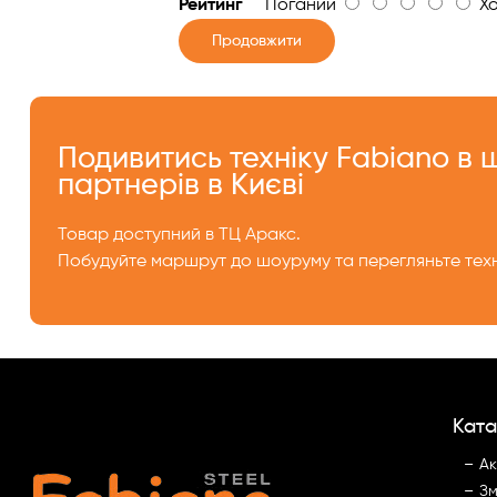
Рейтинг
Поганий
Хо
Продовжити
Подивитись техніку Fabiano в
партнерів в Києві
Товар доступний в ТЦ Аракс.
Побудуйте маршрут до шоуруму та перегляньте техн
Ката
Ак
Зм