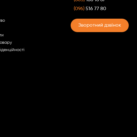
(096)
516 77 80
тво
Зворотний дзвінок
ти
товару
іденційності