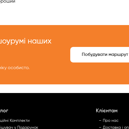
роший
 шоурумі наших
Побудувати маршрут
іку особисто.
лог
Клієнтам
ційні Комплекти
Про нас
ішувач у Подарунок
Доставка і о