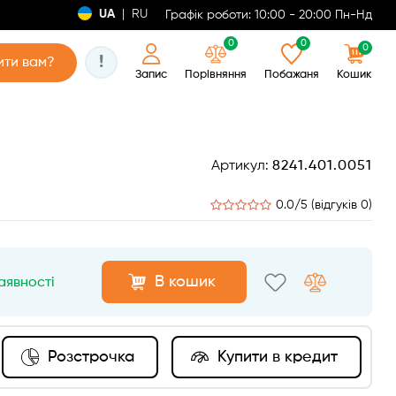
UA
|
RU
Графік роботи: 10:00 - 20:00 Пн-Нд
0
0
0
!
ти вам?
Запис
Порівняння
Побажаня
Кошик
Артикул:
8241.401.0051
0.0/5 (відгуків 0)
В кошик
аявності
Розстрочка
Купити в кредит