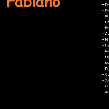
Ку
Ку
Фі
По
Ви
Ду
Мі
Га
Ін
Ел
Ко
Пр
Су
Хо
Са
Ак