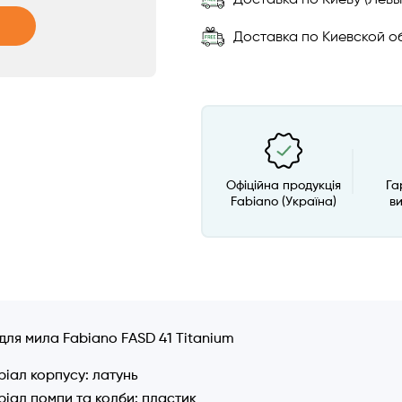
Доставка по Киевской об
Офіційна продукція
Га
Fabiano (Україна)
в
для мила Fabiano FASD 41 Titanium
іал корпусу: латунь
іал помпи та колби: пластик