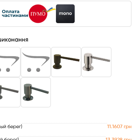
 виконання
ый берег)
11.1607 грн
й берег)
13.3928 грн