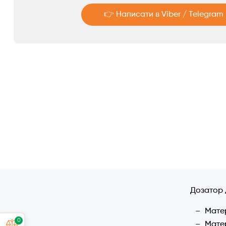
👉 Написати в Viber / Telegram
Аксесуари
Telegram
Viber
Дозатор 
Матер
0
Матер