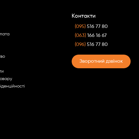
Контакти
(095)
516 77 80
плата
(063)
166 16 67
(096)
516 77 80
тво
Зворотний дзвінок
ти
товару
іденційності