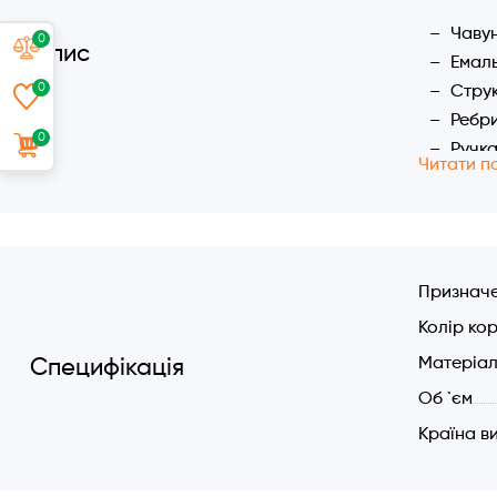
Чавун
0
Опис
Емаль
0
Струк
Ребри
0
Ручка
Читати п
Характер
Основ
Подві
Розмір
Признач
Загаль
Колір ко
Об'єм
Матеріа
Специфікація
3-4 по
Об `єм
Країна в