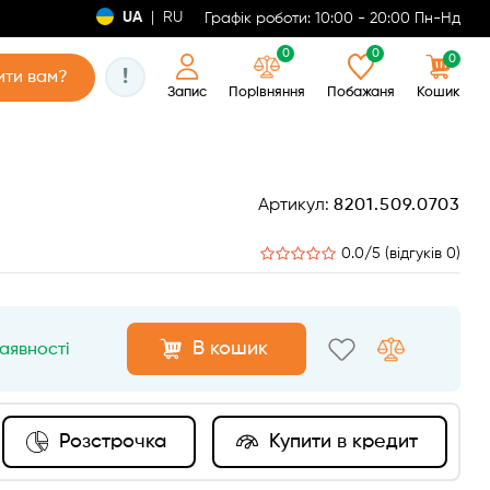
UA
|
RU
Графік роботи: 10:00 - 20:00 Пн-Нд
0
0
0
!
ти вам?
Запис
Порівняння
Побажаня
Кошик
Артикул:
8201.509.0703
0.0/5 (відгуків 0)
В кошик
наявності
Розстрочка
Купити в кредит