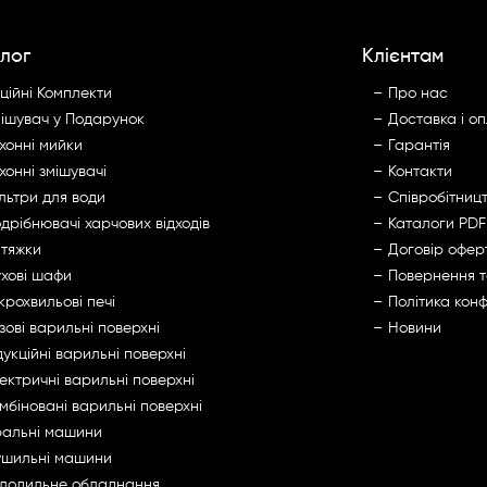
лог
Клієнтам
ційні Комплекти
Про нас
ішувач у Подарунок
Доставка і о
хонні мийки
Гарантія
хонні змішувачі
Контакти
льтри для води
Cпівробітниц
дрібнювачі харчових відходів
Каталоги PDF
тяжки
Договір офер
хові шафи
Повернення 
крохвильові печі
Політика конф
зові варильні поверхні
Новини
дукційні варильні поверхні
ектричні варильні поверхні
мбіновані варильні поверхні
альні машини
шильні машини
лодильне обладнання