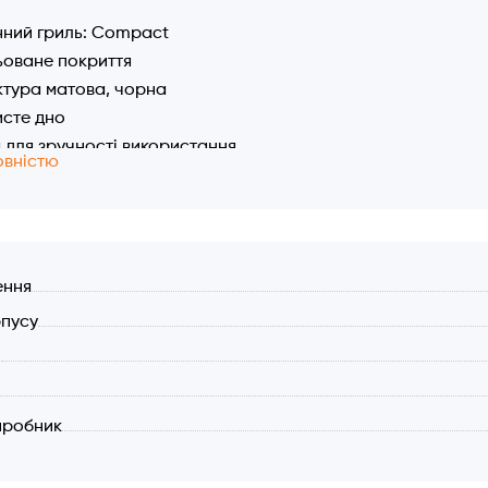
ний гриль: Соmpact
оване покриття
тура матова, чорна
сте дно
 для зручності використання
овністю
истики:
ний матеріал: литий чавун
йне емальоване стійке покриття
и: 32 х 22 см.
ення
на вага: 1,65 кг.
рпусу
: 0,32 літра
л
рції їжі
иробник