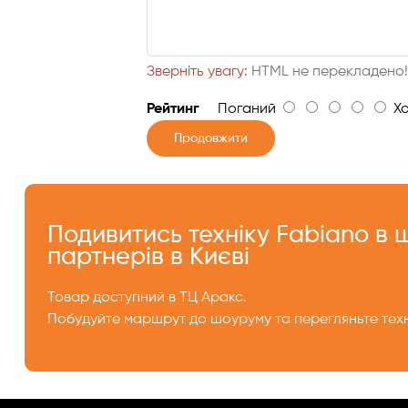
Зверніть увагу:
HTML не перекладено
Рейтинг
Поганий
Хо
Продовжити
Подивитись техніку Fabiano в
партнерів в Києві
Товар доступний в ТЦ Аракс.
Побудуйте маршрут до шоуруму та перегляньте техн