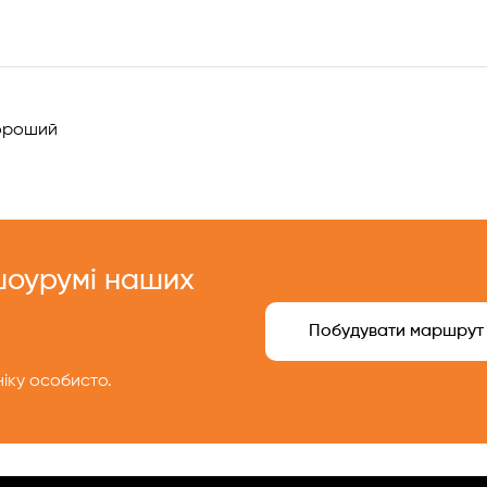
!
роший
 шоурумі наших
Побудувати маршрут
іку особисто.