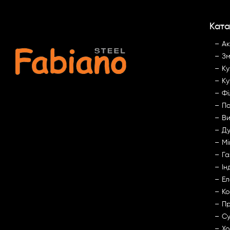
Ката
Ак
Зм
Ку
Ку
Фі
По
Ви
Ду
Мі
Га
Ін
Ел
Ко
Пр
Су
Хо