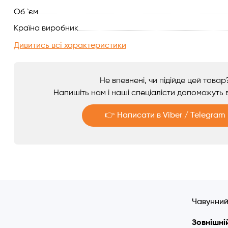
Об `єм
Аксесуари
Країна виробник
Дивитись всі характеристики
Не впевнені, чи підійде цей товар
Напишіть нам і наші спеціалісти допоможуть в
👉 Написати в Viber / Telegram
Telegram
Viber
Чавунний
Зовнішній