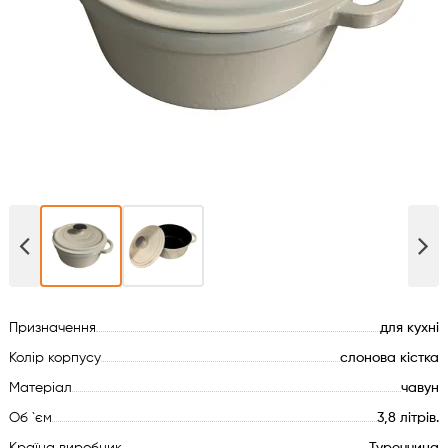
Духові шафи
Варильні поверхні
Мікрохвильові печі
Посудомийки
Пральні машини
Сушильні машини
Призначення
для кухні
Холодильне обладнання
Колір корпусу
слонова кістка
Матеріал
чавун
Сантехніка
Об `єм
3,8 літрів.