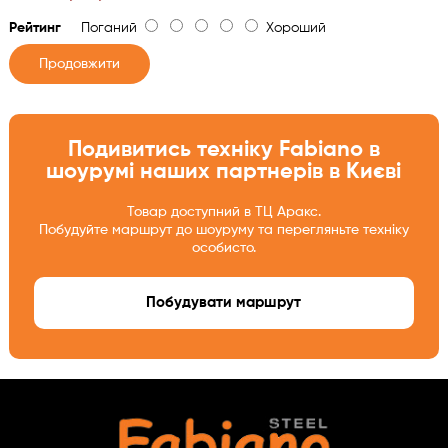
Рейтинг
Поганий
Хороший
Продовжити
Подивитись техніку Fabiano в
шоурумі наших партнерів в Києві
Товар доступний в ТЦ Аракс.
Побудуйте маршрут до шоуруму та перегляньте техніку
особисто.
Побудувати маршрут