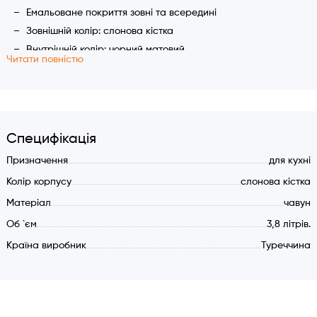
Емальоване покриття зовні та всередині
Зовнішній колір: слонова кістка
Внутрішній колір: чорний матовий
Читати повністю
Ручка кришки: нерж. сталь
Характеристики:
Основний матеріал: литий чавун
Подвійне емальоване стійке покриття
Специфікація
Діаметр: 24 см.
Призначення
для кухні
Загальна вага: 4,35 кг.
Колір корпусу
слонова кістка
Об'єм: 3,8 літрів
Матеріал
чавун
4-6 порцій їжі
Об `єм
3,8 літрів.
Чавунна кришка в комплекті
Країна виробник
Туреччина