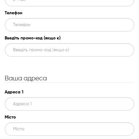
Телефон
Духові шафи
Варильні поверхні
Введіть промо-код (якщо є)
Мікрохвильові печі
Посудомийки
Ваша адреса
Пральні машини
Адреса 1
Сушильні машини
Холодильне обладнання
Місто
Сантехніка