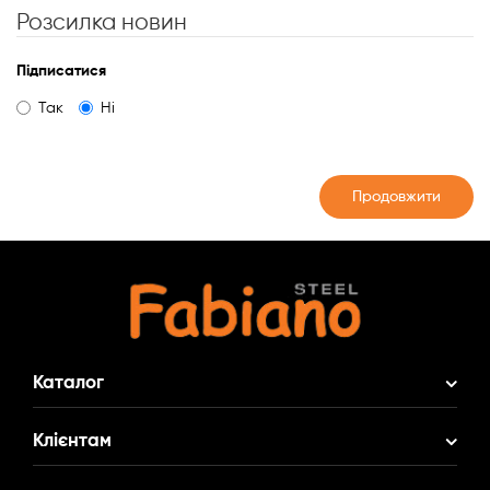
Розсилка новин
Підпиcатися
Так
Ні
Каталог
Акційні Комплекти
Клієнтам
Змішувач у Подарунок